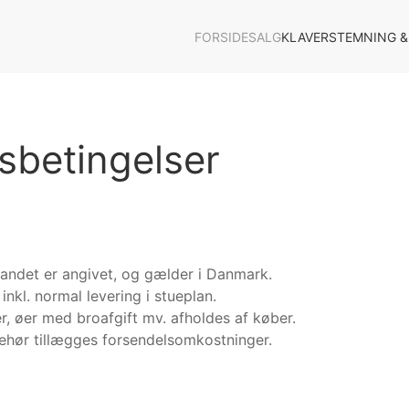
FORSIDE
SALG
KLAVERSTEMNING &
sbetingelser
andet er angivet, og gælder i Danmark.
inkl. normal levering i stueplan.
er, øer med broafgift mv. afholdes af køber.
behør tillægges forsendelsomkostninger.