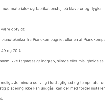
od materiale- og fabrikationsfejl på klaverer og flygler.
 være opfyldt:
n pianotekniker fra Pianokompagniet eller en af Pianokom
m 40 og 70 %.
em ikke fagmæssigt indgreb, slitage eller misligholdelse a
m muligt. Jo mindre udsving i luftfugtighed og temperatur de
stig placering ikke kan undgås, kan der med fordel installe
t.