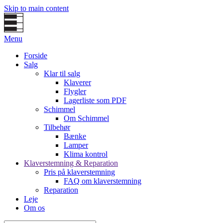
Skip to main content
Menu
Forside
Salg
Klar til salg
Klaverer
Flygler
Lagerliste som PDF
Schimmel
Om Schimmel
Tilbehør
Bænke
Lamper
Klima kontrol
Klaverstemning & Reparation
Pris på klaverstemning
FAQ om klaverstemning
Reparation
Leje
Om os