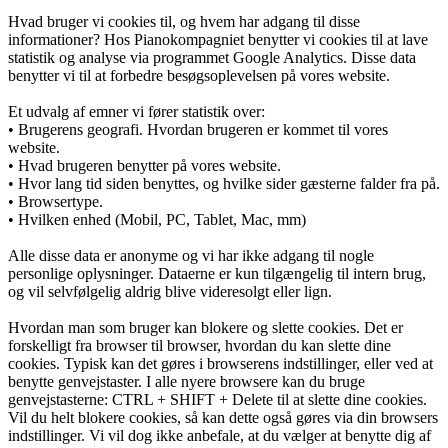
Hvad bruger vi cookies til, og hvem har adgang til disse
informationer? Hos Pianokompagniet benytter vi cookies til at lave
statistik og analyse via programmet Google Analytics. Disse data
benytter vi til at forbedre besøgsoplevelsen på vores website.
Et udvalg af emner vi fører statistik over:
• Brugerens geografi. Hvordan brugeren er kommet til vores
website.
• Hvad brugeren benytter på vores website.
• Hvor lang tid siden benyttes, og hvilke sider gæsterne falder fra på.
• Browsertype.
• Hvilken enhed (Mobil, PC, Tablet, Mac, mm)
Alle disse data er anonyme og vi har ikke adgang til nogle
personlige oplysninger. Dataerne er kun tilgængelig til intern brug,
og vil selvfølgelig aldrig blive videresolgt eller lign.
Hvordan man som bruger kan blokere og slette cookies. Det er
forskelligt fra browser til browser, hvordan du kan slette dine
cookies. Typisk kan det gøres i browserens indstillinger, eller ved at
benytte genvejstaster. I alle nyere browsere kan du bruge
genvejstasterne: CTRL + SHIFT + Delete til at slette dine cookies.
Vil du helt blokere cookies, så kan dette også gøres via din browsers
indstillinger. Vi vil dog ikke anbefale, at du vælger at benytte dig af